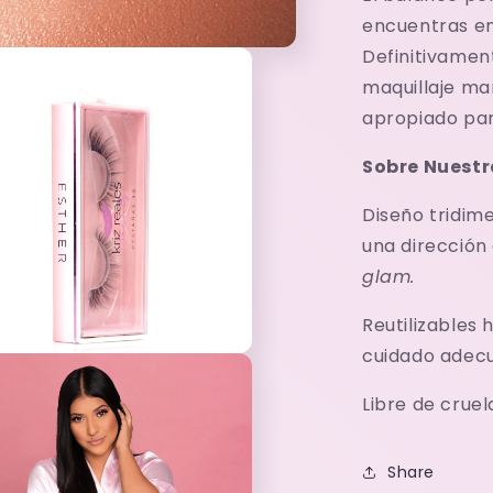
encuentras en
Definitivamen
maquillaje ma
apropiado par
Sobre Nuestr
Diseño tridim
una dirección
glam.
Reutilizables 
cuidado adec
o
dia
Libre de cruel
Share