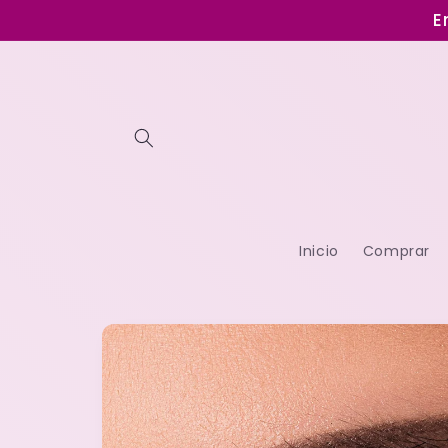
Ir
E
directamente
al contenido
Inicio
Comprar
Ir
directamente
a la
información
del producto