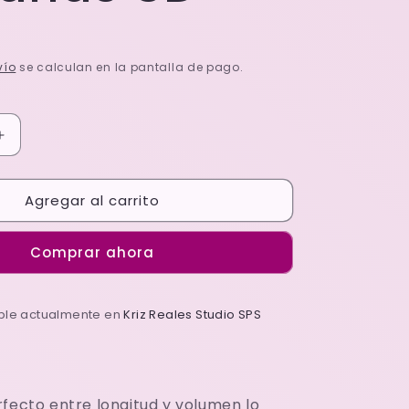
vío
se calculan en la pantalla de pago.
Aumentar
cantidad
para
Agregar al carrito
ESTHER
Pestañas
3D
Comprar ahora
ible actualmente en
Kriz Reales Studio SPS
rfecto entre longitud y volumen lo