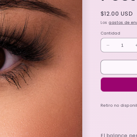
Precio
$12.00 USD
habitual
Los
gastos de en
Cantidad
Reducir
cantidad
para
ESTHER
Pestañas
3D
Retiro no dispon
El balance pe