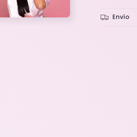
Envío
o
dia