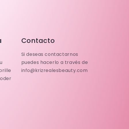
a
Contacto
Si deseas contactarnos
u
puedes hacerlo a través de
rille
info@krizrealesbeauty.com
poder