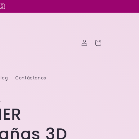
🇸
Iniciar
Carrito
sesión
Blog
Contáctanos
Y
HER
tañas 3D