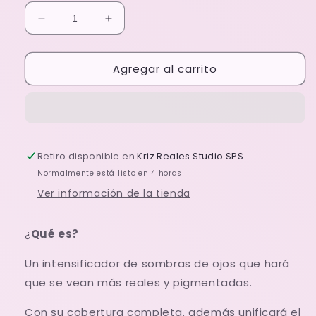
Reducir
Aumentar
cantidad
cantidad
para
para
Agregar al carrito
Pre
Pre
Base
Base
de
de
Sombras
Sombras
Retiro disponible en
Kriz Reales Studio SPS
Normalmente está listo en 4 horas
Ver información de la tienda
¿
Qué es?
Un intensificador de sombras de ojos que hará
que se vean más reales y pigmentadas.
Con su cobertura completa, además unificará el