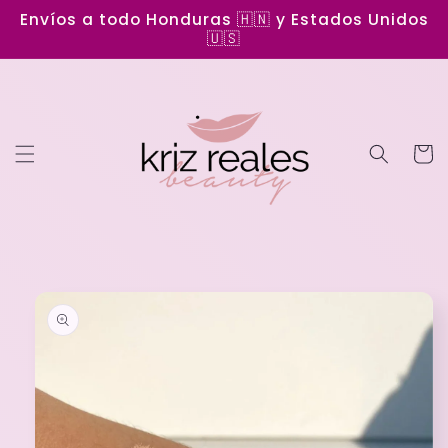
Ir
Envíos a todo Honduras 🇭🇳 y Estados Unidos
directamente
🇺🇸
al contenido
Carrit
Ir
directamente
a la
información
del producto