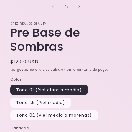
1
de
1
/
9
en
una
ventana
modal
KRIZ REALES BEAUTY
Pre Base de
Sombras
Precio
$12.00 USD
habitual
Los
gastos de envío
se calculan en la pantalla de pago.
Color
Tono 01 (Piel clara a media)
Tono 1.5 (Piel media)
Tono 02 (Piel media a morenas)
Cantidad