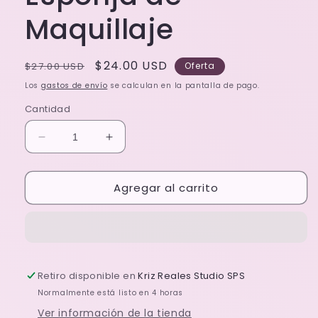
Maquillaje
Precio
Precio
$24.00 USD
$27.00 USD
Oferta
habitual
de
Los
gastos de envío
se calculan en la pantalla de pago.
oferta
Cantidad
Reducir
Aumentar
cantidad
cantidad
para
para
Agregar al carrito
3
3
x
x
MORENITA
MORENITA
Esponja
Esponja
de
de
Maquillaje
Maquillaje
Retiro disponible en
Kriz Reales Studio SPS
Normalmente está listo en 4 horas
Ver información de la tienda