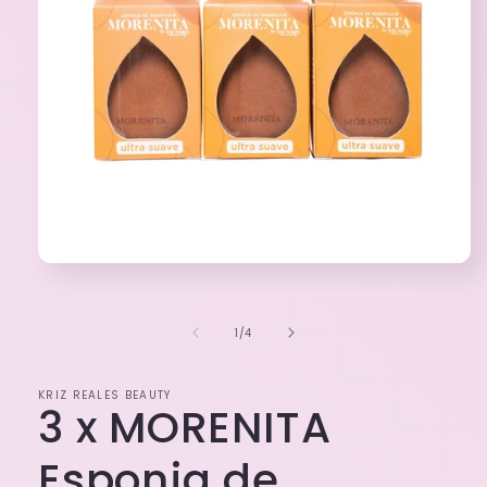
Abrir
elemento
multimedia
1
de
1
/
4
en
una
ventana
modal
KRIZ REALES BEAUTY
3 x MORENITA
Esponja de