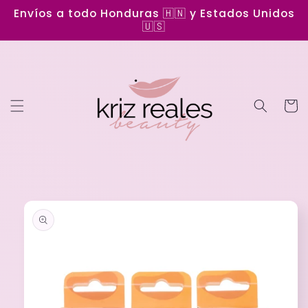
Ir
Envíos a todo Honduras 🇭🇳 y Estados Unidos
directamente
🇺🇸
al contenido
Carrit
Ir
directamente
a la
información
del producto